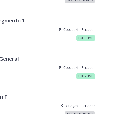
Segmento 1
Cotopaxi - Ecuador
FULL-TIME
 General
Cotopaxi - Ecuador
FULL-TIME
n F
Guayas - Ecuador