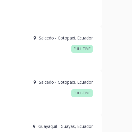
Salcedo
-
Cotopaxi
,
Ecuador
FULL-TIME
Salcedo
-
Cotopaxi
,
Ecuador
FULL-TIME
Guayaquil
-
Guayas
,
Ecuador