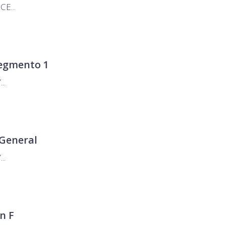
E...
Segmento 1
..
 General
..
n F