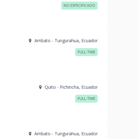
NO ESPECIFICADO
Ambato
-
Tungurahua
,
Ecuador
FULL-TIME
Quito
-
Pichincha
,
Ecuador
FULL-TIME
Ambato
-
Tungurahua
,
Ecuador