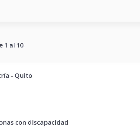
 1 al 10
ía - Quito
sonas con discapacidad