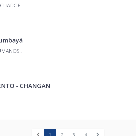
ECUADOR
 Cumbayá
MANOS...
IENTO - CHANGAN
1
2
3
4